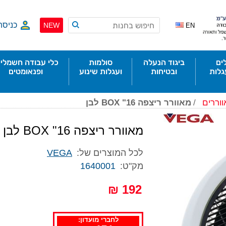
כניסה
NEW
EN
ים
ביגוד הנעלה
סולמות
כלי עבודה חשמליי
גלות
ובטיחות
ועגלות שינוע
ופנאומטים
וררים
/
מאוורר ריצפה 16" BOX לבן
מאוורר ריצפה 16" BOX לבן
לכל המוצרים של:
VEGA
מק"ט:
1640001
192 ₪
לחברי מועדון: