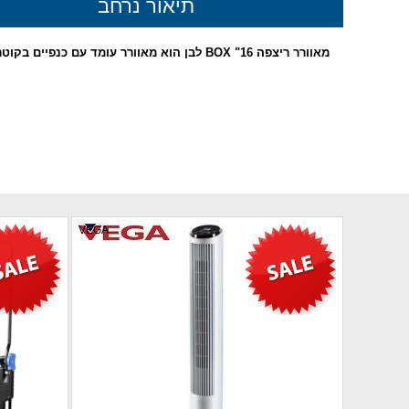
תיאור נרחב
מאוורר ריצפה 16" BOX לבן הוא מאוורר עומד עם כנפיים בקוטר של 16 אינצ'ים, בעיצוב בקופסה (BOX), בצבע לבן. מתאים לקרור חללים בינוניים עד גדולים.
VEGA