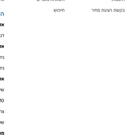
בקשת הצעת מחיר
חיפוש
הס
אזו
דניאל 
אזו
ניר - 900
ניקולא
אזו
שי 
10
צחי - 76
שקד - 
מש