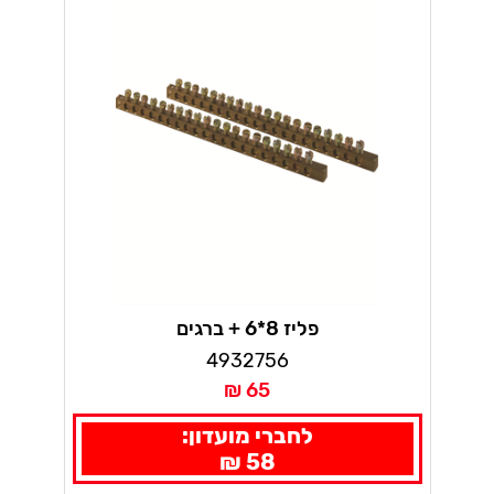
פליז 8*6 + ברגים
4932756
65 ₪
לחברי מועדון:
58 ₪