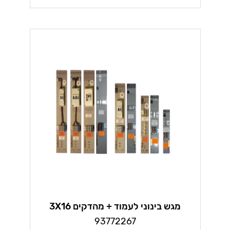
מגש בינוני לעמוד + מהדקים 3X16
93772267