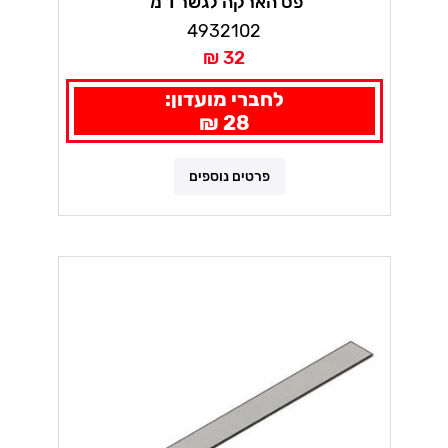
פס הארקה לגשר 1 מ'
4932102
32 ₪
לחברי מועדון:
28 ₪
פרטים נוספים