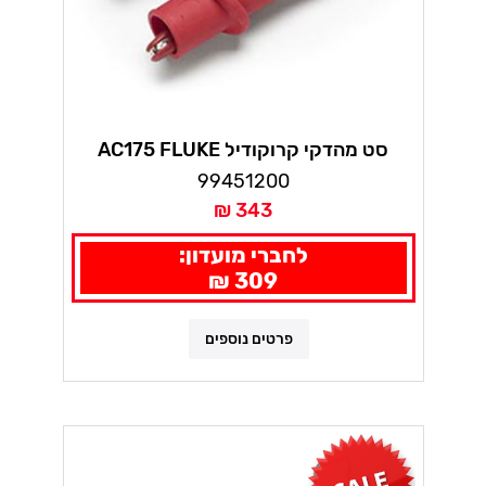
סט מהדקי קרוקודיל AC175 FLUKE
1000V
99451200
343 ₪
לחברי מועדון:
309 ₪
פרטים נוספים