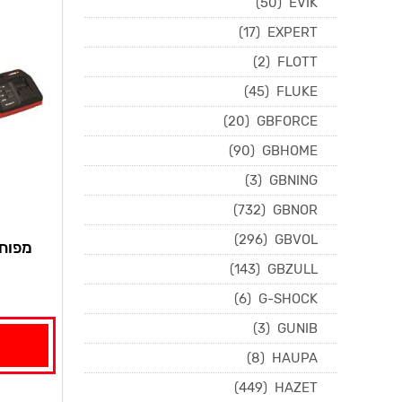
(50)
EVIK
(17)
EXPERT
(2)
FLOTT
(45)
FLUKE
(20)
GBFORCE
(90)
GBHOME
(3)
GBNING
(732)
GBNOR
(296)
GBVOL
ס
(143)
GBZULL
(6)
G-SHOCK
(3)
GUNIB
(8)
HAUPA
(449)
HAZET