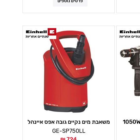
פרטים נוספים
דחה 13 מ"מ גיר מתכת 1050W
משאבת מים נקיים גובה אפס איינהל
 אחריות
GE-SP750LL
724 ₪