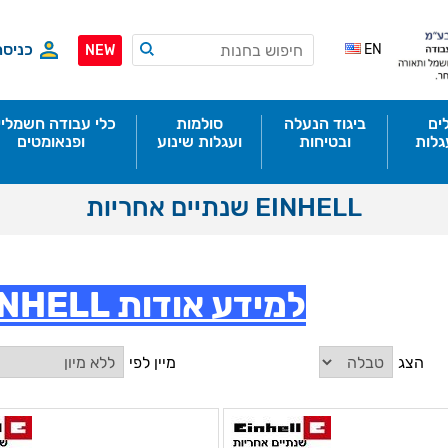
כניסה
EN
NEW
ים
ביגוד הנעלה
סולמות
כלי עבודה חשמליי
גלות
ובטיחות
ועגלות שינוע
ופנאומטים
EINHELL שנתיים אחריות
למידע אודות EINHELL לחץ כאן
הצג
מיין לפי