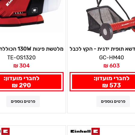
א תופית ידנית - הקץ לכבל
החשמלי! איינהל
ליטוש + קופסאת איסוף ש
TE-OS1320
GC-HM40
מובנית -שנתיים אחריות א
304 ₪
603 ₪
לחברי מועדון:
לחברי מועדון:
290 ₪
573 ₪
פרטים נוספים
פרטים נוספים