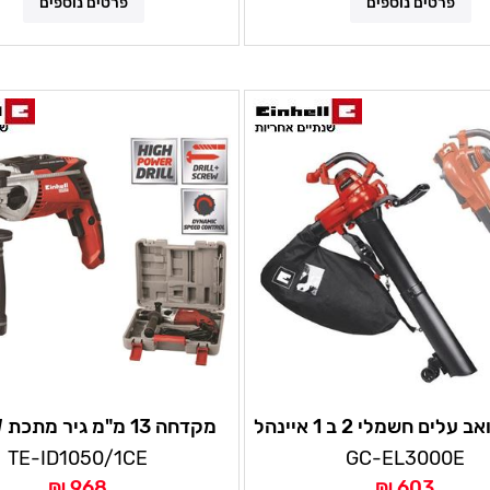
פרטים נוספים
פרטים נוספים
לים חשמלי 2 ב 1 איינהל
מק
מיוחד לאבן ומתכת - שנתיים
TE-ID1050/1CE
GC-EL3000E
איינהל
968 ₪
603 ₪