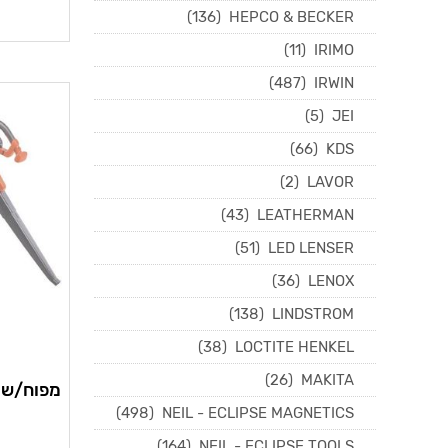
(136)
HEPCO & BECKER
(11)
IRIMO
(487)
IRWIN
(5)
JEI
(66)
KDS
(2)
LAVOR
(43)
LEATHERMAN
(51)
LED LENSER
(36)
LENOX
(138)
LINDSTROM
(38)
LOCTITE HENKEL
(26)
MAKITA
מפוח/שואב ע
(498)
NEIL - ECLIPSE MAGNETICS
(164)
NEIL - ECLIPSE TOOLS