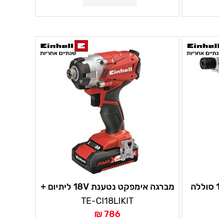
מברגה אימפקט נטענת 12V סוללה
מברגה אימפקט נטענת 18V ליתיום +
סוללה 1.5AH +מטען מהיר במזוודה
TE-CI18LIKIT
שנתיים אחריות איינהל
786 ₪