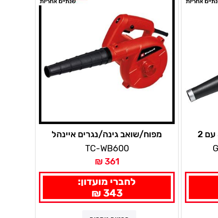
מפוח נטען בראשלס 36V עם 2
מפוח/שואב גינה/נגרים איינהל
TC-WB600
G
361 ₪
לחברי מועדון:
343 ₪