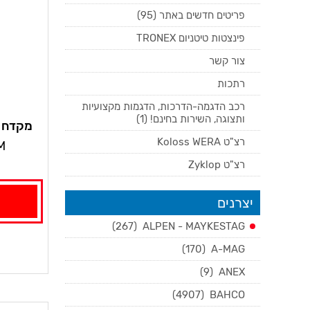
פריטים חדשים באתר (95)
פינצטות טיטניום TRONEX
צור קשר
רתכות
רכב הדגמה-הדרכות, הדגמות מקצועיות
ותצוגה, השירות בחינם! (1)
מקדח ו
למברג
רצ"ט Koloss WERA
M
באבן,גרנ
רצ"ט Zyklop
יצרנים
(267)
ALPEN - MAYKESTAG
(170)
A-MAG
(9)
ANEX
(4907)
BAHCO