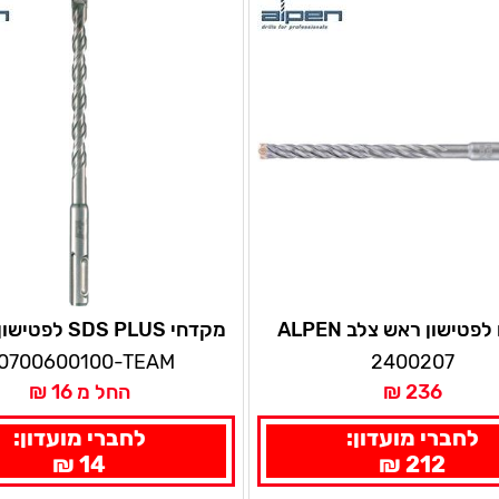
מקדח לפטישון ראש צלב ALPEN
מקדחי SDS PLUS 
24X450
בבטון אורך 110 מ"מ אלפן
0700600100-TEAM
2400207
236 ₪
החל מ 16 ₪
לחברי מועדון:
לחברי מועדון:
14 ₪
212 ₪