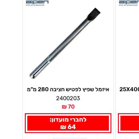
מל שטוח לפטיש חציבה 25X400
איזמל שפיץ לפטיש חציבה 280 מ"מ
ALPEN
2400203
70 ₪
לחברי מועדון:
64 ₪