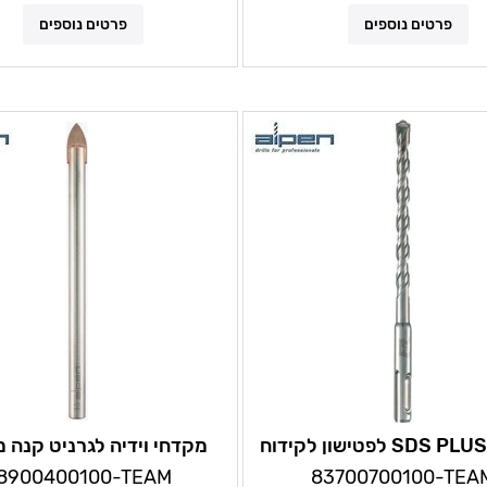
פרטים נוספים
פרטים נוספים
מקדחי SDS PLUS לפטישון לקידוח
מקדחי וידיה לגרניט קנה 
בבטון אלפן
למברגת אימפקט לקידוח ז
8900400100-TEAM
83700700100-TEA