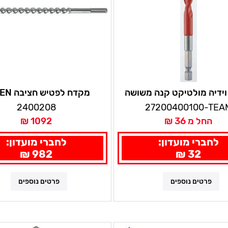
ידיה מולטיקט קנה משושה
מקדח לפטי
ת אימפקט,מעולה לקידוח
22X1320
2400208
27200400100-TEA
יט פורצלן, בטון, מתכות, עץ
החל מ 36 ₪
1092 ₪
ועוד אלפן
לחברי מועדון:
לחברי מועדון:
982 ₪
32 ₪
פרטים נוספים
פרטים נוספים