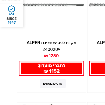
SINCE
1947
ש חציבה ALPEN
מקדח לפטיש חציבה ALPEN
25X1320
2400209
1280 ₪
לחברי מועדון:
1152 ₪
פרטים נוספים