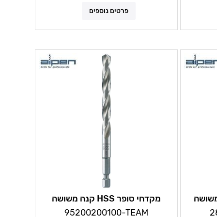
פרטים נוספים
משושה
מקדחי סופר HSS קנה משושה
כוכית
למתכת במידות:2-8 מ"מ אלפן
95200200100-TEAM
2