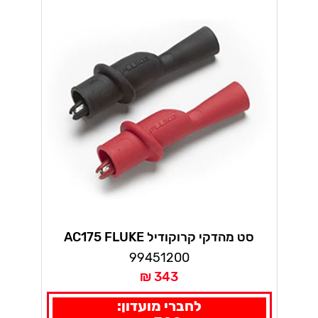
סט מהדקי קרוקודיל AC175 FLUKE
1000V
99451200
343 ₪
לחברי מועדון: