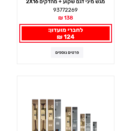
מגש מיני דגם שקוע + מהדקים 2X16
93772269
138 ₪
לחברי מועדון:
124 ₪
פרטים נוספים