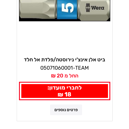
ביט אלן אינצ'י נירוסטה/פלדת אל חלד
פלוס 3840/1 TS אורך 25 מ"מ וורה טורז'ן
05071060001-TEAM
החל מ 20 ₪
לחברי מועדון:
18 ₪
פרטים נוספים