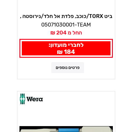
ביט TORX/כוכב, פלדת אל חלד/נירוסטה ,
לחדר נקי, טורקס 10 י"ח 3867/1 TS
05071030001-TEAM
TORX וורה טורז'ן
החל מ 204 ₪
לחברי מועדון:
184 ₪
פרטים נוספים