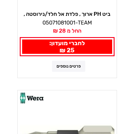
ביט PH ארוך , פלדת אל חלד/נירוסטה ,
לחדר נקי, פיליפס 10 י"ח 3851/4 וורה
05071081001-TEAM
החל מ 28 ₪
לחברי מועדון:
25 ₪
פרטים נוספים