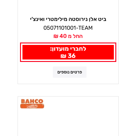
ביט אלן נירוסטה מילימטרי ואינצ'י
3840/4 וורה
05071101001-TEAM
החל מ 40 ₪
לחברי מועדון:
36 ₪
פרטים נוספים