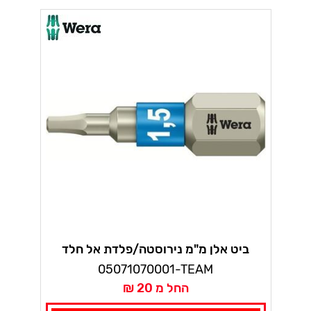
ביט אלן מ"מ נירוסטה/פלדת אל חלד
3840/1 TS אורך 25 מ"מ וורה טורז'ן
05071070001-TEAM
החל מ 20 ₪