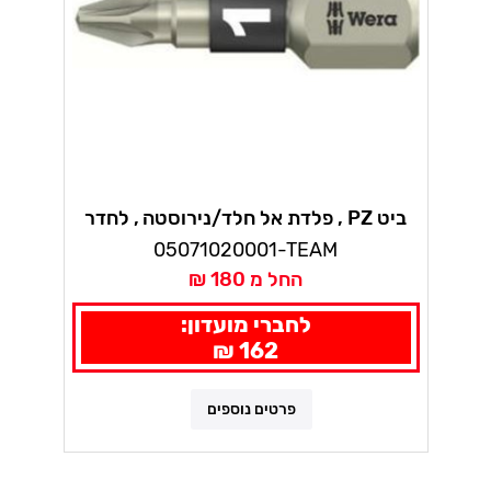
ביט PZ , פלדת אל חלד/נירוסטה , לחדר
נקי, פוזידרייב 10 י"ח 3855/1 TS וורה
05071020001-TEAM
טורז'ן
החל מ 180 ₪
לחברי מועדון:
162 ₪
פרטים נוספים