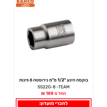
בוקסה הינע "1/2 מ"מ נירוסטה 6 פינות
בקו
SS220-8 -TEAM
החל מ 188 ₪
לחברי מועדון: