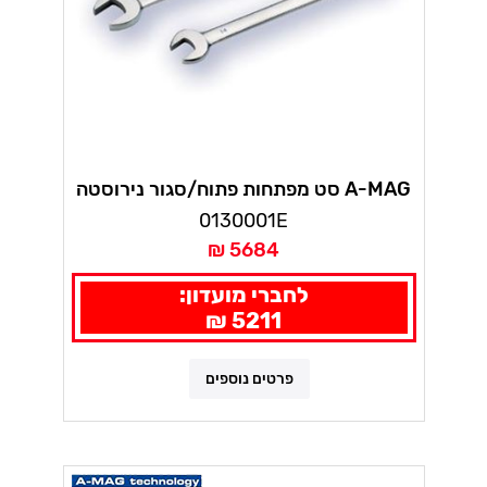
A-MAG סט מפתחות פתוח/סגור נירוסטה
10-32מ"מ - 9 י"ח
0130001E
5684 ₪
לחברי מועדון:
5211 ₪
פרטים נוספים