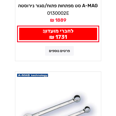
A-MAG סט מפתחות פתוח/סגור נירוסטה
10-24 מ"מ - 6 י"ח A-MAG
0130002E
1889 ₪
לחברי מועדון:
1731 ₪
פרטים נוספים