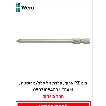
ביט PZ ארוך , פלדת אל חלד/נירוסטה ,
לחדר נקי, פוזידרייב 3855/4 וורה
05071084001-TEAM
החל מ 17 ₪
לחברי מועדון: