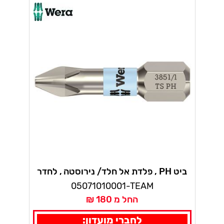
ביט PH , פלדת אל חלד/ נירוסטה , לחדר
נקי, פיליפס 10 י"ח 3851/1 TS וורה טורז'ן
05071010001-TEAM
החל מ 180 ₪
לחברי מועדון: