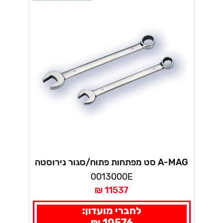
A-MAG סט מפתחות פתוח/סגור נירוסטה
6-32 מ"מ - 26 י"ח
0013000E
11537 ₪
לחברי מועדון:
10576 ₪