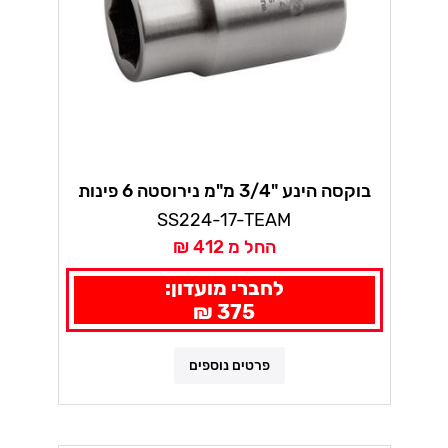
בוקסה הינע "3/4 מ"מ נירוסטה 6 פינות
בקו
SS224-17-TEAM
החל מ 412 ₪
לחברי מועדון:
375 ₪
פרטים נוספים