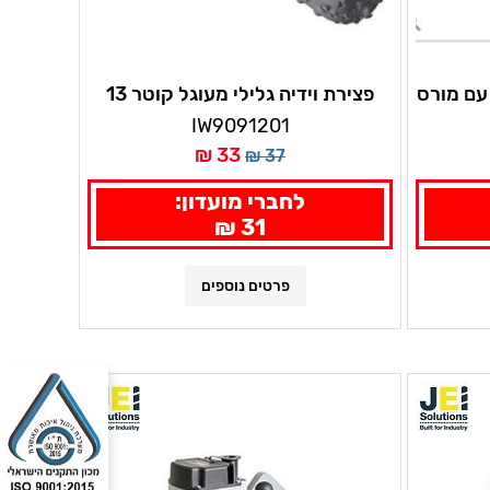
עם מורס
פצירת וידיה גלילי מעוגל קוטר 13
צרת אנגליה JEI מנוע 1150W 2
מ"מ איריון
IW9091201
33 ₪
37 ₪
לחברי מועדון:
31 ₪
פרטים נוספים