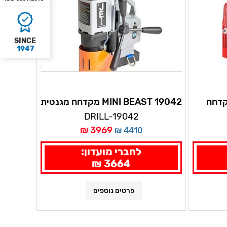
SINCE
1947
JEI DRILL מקדחה
MINI BEAST 19042 מקדחה מגנטית
מסתובב
JEI אמינה ביותר תוצרת אירופה
DRILL-19042
1010W מנוע
3969 ₪
4410 ₪
לחברי מועדון:
3664 ₪
פרטים נוספים