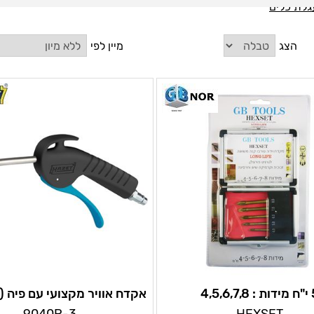
גלת כלים
הצג
מיין לפי
5 י"ח מידות : 4,5,6,7,8
אקדח אוויר מקצועי עם פיה 
יט,זכוכית, קרמיקה, שיש
אורך 100 מ"מ הזט