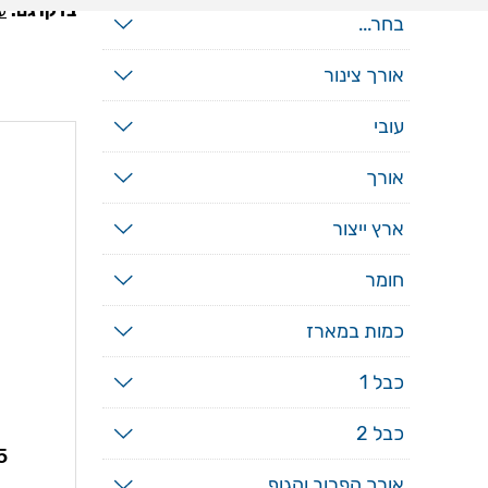
בדקו גם:
ע
בחר...
אורך צינור
עובי
אורך
ארץ ייצור
חומר
כמות במארז
כבל 1
כבל 2
לגרנ
אורך הפרוב והגוף