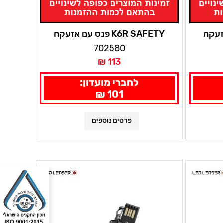
עם אזעקה
K6R SAFETY פנס עם אזעקה
 לדלנסר
למחזיק מפתחות / תיק -שחור
702580
לדלנסר
113 ₪
לחברי מועדון:
101 ₪
פרטים נוספים