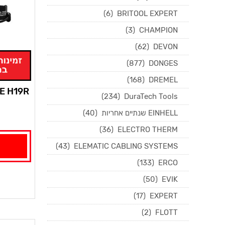
(6)
BRITOOL EXPERT
(3)
CHAMPION
(62)
DEVON
(877)
DONGES
(168)
DREMEL
CORE H19R פנס ראש 
(234)
DuraTech Tools
EINHELL שנתיים אחריות
(40)
(36)
ELECTRO THERM
(43)
ELEMATIC CABLING SYSTEMS
(133)
ERCO
(50)
EVIK
(17)
EXPERT
(2)
FLOTT