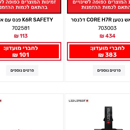
 CORE H7R דלנסר
K6R SAFETY פנס 
למחזיק מפתחות / תיק -זהב
702581
703003
113 ₪
434 ₪
לחברי מועדון:
לחברי מועדון:
101 ₪
383 ₪
פרטים נוספים
פרטים נוספים