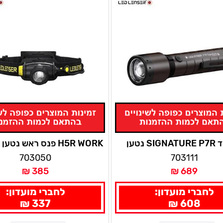
פנס יד SIGNATURE P7R נטען
H5R WORK פנס ראש נטען לד לנסר
לדלנסר
703050
703111
385 ₪
689 ₪
לחברי מועדון:
לחברי מועדון:
337 ₪
608 ₪