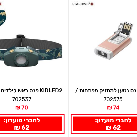
K פנס נטען למחזיק מפתחות /
KIDLED2 פנס ראש לילדים לדלנסר
תיק נטען לדלנסר
702537
702575
70 ₪
74 ₪
לחברי מועדון:
לחברי מועדון:
62 ₪
62 ₪