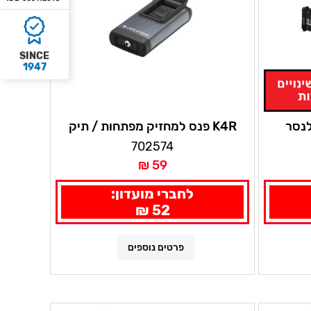
SINCE
1947
K4R פנס למחזיק מפתחות / תיק
אפור לדלנסר
702574
59 ₪
לחברי מועדון:
52 ₪
פרטים נוספים