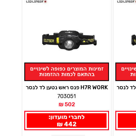
H7R WORK פנס ראש נטען לד לנסר
703051
502 ₪
לחברי מועדון:
442 ₪