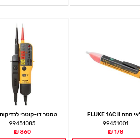
 מתח FLUKE 1AC II
טסטר דו-קוטבי לבדיקות
ורציפות FLUKE T110/VDE
99451085
99451001
860 ₪
178 ₪