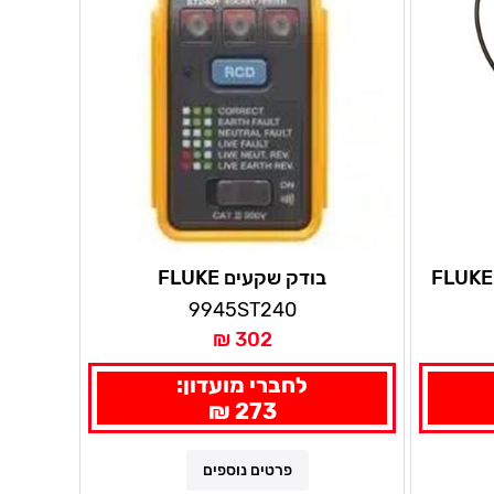
בודק מתח AC/DC מקצועי FLUKE
בודק שקעים FLUKE
9945ST240
302 ₪
לחברי מועדון:
273 ₪
פרטים נוספים