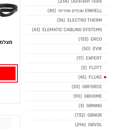
(234)
DuraTech Tools
EINHELL שנתיים אחריות
(40)
(36)
ELECTRO THERM
(43)
ELEMATIC CABLING SYSTEMS
(133)
ERCO
מצלמה טרמי
(50)
EVIK
(17)
EXPERT
(2)
FLOTT
(45)
FLUKE
(20)
GBFORCE
(90)
GBHOME
(3)
GBNING
(732)
GBNOR
(296)
GBVOL