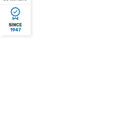
SINCE
1947