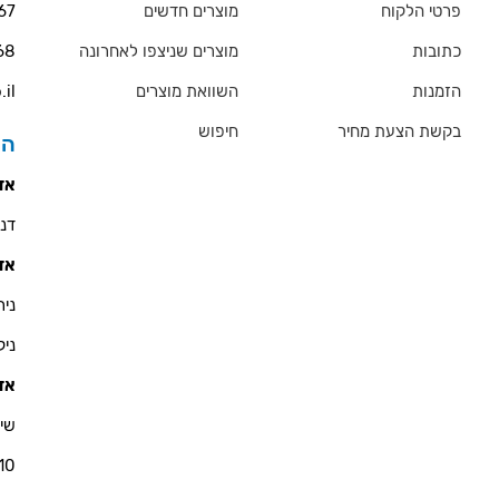
פרטי הלקוח
מוצרים חדשים
67
כתובות
מוצרים שניצפו לאחרונה
68
הזמנות
השוואת מוצרים
.il
בקשת הצעת מחיר
חיפוש
הס
אזו
דניאל 
אזו
ניר - 900
ניקולא
אזו
שי 
10