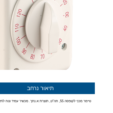
תיאור נרחב
טיימר מכני לקופסה 55, תה"ט, תוצרת א.נתך. מכשיר עמיד ונוח לתזמון הפעלה במערכות חשמליות, מתאים להתקנה בקופסה סטנדרטית ומספק פתרון אמין לניהול זמן.