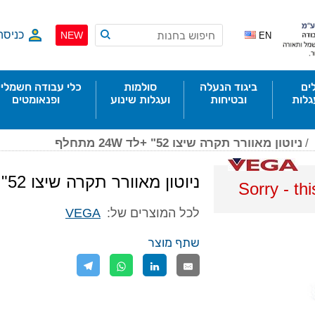
כניסה
NEW
EN
ים
ביגוד הנעלה
סולמות
כלי עבודה חשמליי
גלות
ובטיחות
ועגלות שינוע
ופנאומטים
/
ניוטון מאוורר תקרה שיצו 52" +לד 24W מתחלף
ניוטון מאוורר תקרה שיצו 52" +לד 24W מתחלף
Sorry - th
לכל המוצרים של:
VEGA
שתף מוצר