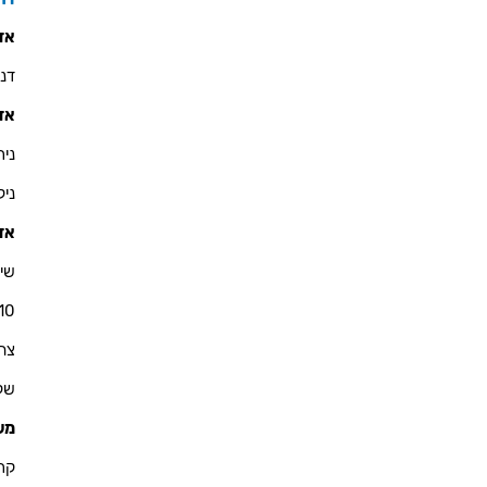
אזו
דניאל 
אזו
ניר - 900
ניקולא
אזו
שי 
10
צחי - 76
שקד - 
מש
קרין - 