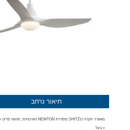
תיאור נרחב
מאוורר תקרה SHITZU מסדרת NEWTON האיכותית, מהווה פריט עיצוב מודרני וחדשני בכל בית
• בעל