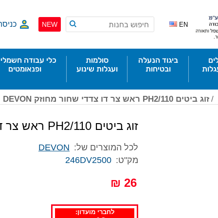
כניסה
NEW
EN
ים
ביגוד הנעלה
סולמות
כלי עבודה חשמליי
גלות
ובטיחות
ועגלות שינוע
ופנאומטים
/
זוג ביטים PH2/110 ראש צר דו צדדי שחור מחוזק DEVON
זוג ביטים PH2/110 ראש צר דו צדדי שחור מחוזק DEVON
לכל המוצרים של:
DEVON
מק"ט:
246DV2500
26 ₪
לחברי מועדון: