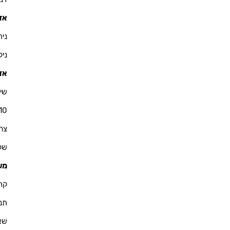
אזו
ניר - 900
ניקולא
אזו
שי 
10
צחי - 76
שקד - 
מש
קרין - 
תמיר -
שאול -