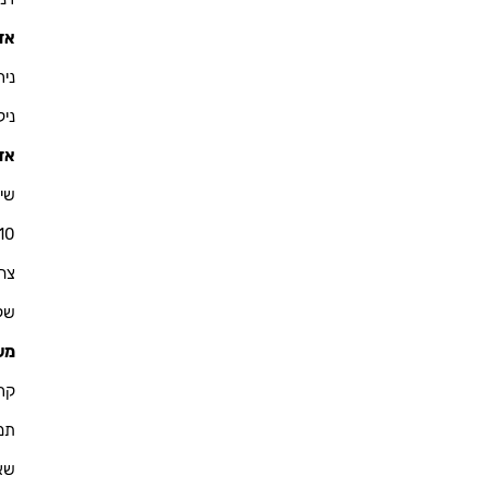
אזו
ניר - 900
ניקולא
אזו
שי 
10
צחי - 76
שקד - 
מש
קרין - 
תמיר -
שאול -