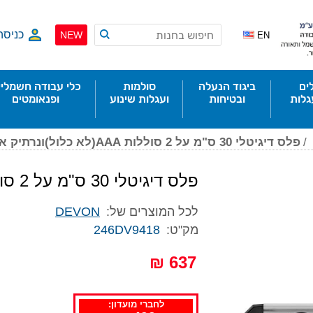
כניסה
NEW
EN
ים
ביגוד הנעלה
סולמות
כלי עבודה חשמליי
גלות
ובטיחות
ועגלות שינוע
ופנאומטים
/
פלס דיגיטלי 30 ס"מ על 2 סוללות AAA(לא כלול)ונרתיק אחסון
פלס דיגיטלי 30 ס"מ על 2 סוללות AAA(לא כלול)ונרתיק אחסון
לכל המוצרים של:
DEVON
מק"ט:
246DV9418
637 ₪
לחברי מועדון: