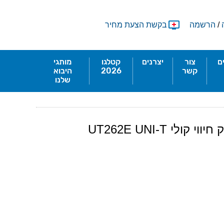
/
הרשמה
בקשת הצעת מחיר
ם
צור
יצרנים
קטלגו
מותגי
קשר
2026
היבוא
שלנו
 UT262E UNI-T