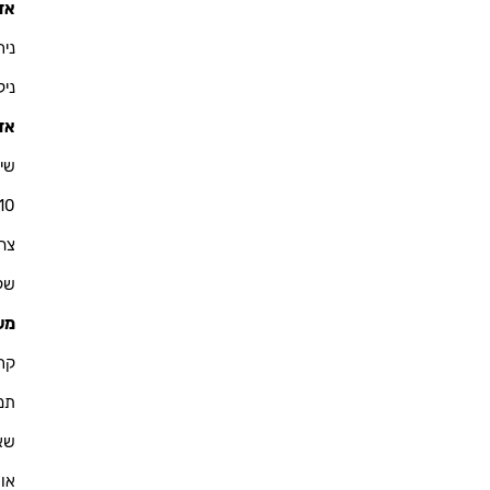
אזו
ניר - 900
ניקולא
אזו
שי 
10
צחי - 76
שקד - 
מש
קרין - 
תמיר -
שאול -
אוריא