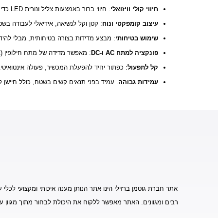
חיווי קולי וויזואלי
: חיווי ברור באמצעות צליל ונורית LED כדי להקל על זיהוי סדר הפאזות.
עיצוב קומפקטי ונוח
: קטן וקל לנשיאה, אידיאלי לעבודה בש
שימוש בטיחותי
: מבצע מדידות בצורה בטיחותית, מבלי להי
פונקציה למתח AC ו-DC
: מאפשר מדידה של מתח חילופין (AC) ודימוי סדר הפאזות גם במתח ישר (DC).
קל לתפעול
: כפתור יחיד להפעלת המכשיר, פעולה אינטואיטיב
עמידות גבוהה
: עמיד בפני תנאים קשים בשטח, כולל חיישן למנ
אתר חברת גוטמן ברזילי הינו אתר הנותן מענה איכותי ומקצועי לכלי ע
רבים ומגוונים. האתר מאפשר ללקוח את היכולת לבחור מתוך מגוון ע