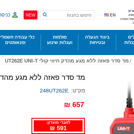
כניסה
NEW
EN
ים
ביגוד הנעלה
סולמות
כלי עבודה חשמליי
גלות
ובטיחות
ועגלות שינוע
ופנאומטים
/
מד סדר פאזה ללא מגע מהדק חיווי קולי UT262E UNI-T
מד סדר פאזה ללא מגע מהדק חיווי קולי
מק"ט:
248UT262E
657 ₪
לחברי מועדון:
591 ₪