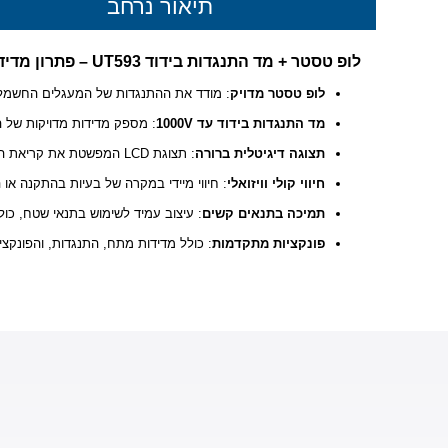
תיאור נרחב
לופ טסטר + מד התנגדות בידוד UT593 – פתרון מדידה מתקדם לבדיקות חשמל
לופ טסטר מדויק
: מודד את ההתנגדות של המעגלים החשמליי
מד התנגדות בידוד עד 1000V
: מספק מדידות מדויקות של התנ
תצוגה דיגיטלית ברורה
: תצוגת LCD המפשטת את קריאת התוצאות.
חיווי קולי וויזואלי
: חיווי מיידי במקרה של בעיות בהתקנה או 
תמיכה בתנאים קשים
: עיצוב עמיד לשימוש בתנאי שטח, כול
פונקציות מתקדמות
: כולל מדידות מתח, התנגדות, והפונקציה