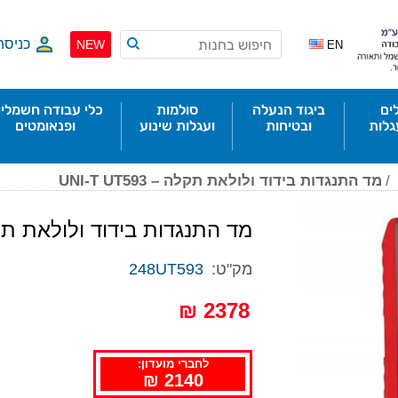
כניסה
NEW
EN
ים
ביגוד הנעלה
סולמות
כלי עבודה חשמליי
גלות
ובטיחות
ועגלות שינוע
ופנאומטים
/
מד התנגדות בידוד ולולאת תקלה – UNI-T UT593
מד התנגדות בידוד ולולאת תקלה – 593
מק"ט:
248UT593
2378 ₪
לחברי מועדון:
2140 ₪