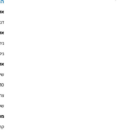
הס
אזו
דניאל 
אזו
ניר - 900
ניקולא
אזו
שי 
10
צחי - 76
שקד - 
מש
קרין - 