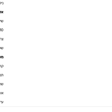
ניקולא
אזו
שי 
10
צחי - 76
שקד - 
מש
קרין - 
תמיר -
שאול -
אוריא
עידו - 