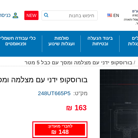
כניסה
NEW
EN
ים
ביגוד הנעלה
סולמות
כלי עבודה חשמליי
גלות
ובטיחות
ועגלות שינוע
ופנאומטים
/
בורוסקופ ידני עם מצלמה ומסך עם כבל 5 מטר
בורוסקופ ידני עם מצלמה ומסך ע
מק"ט:
248UT665P5
163 ₪
לחברי מועדון:
148 ₪