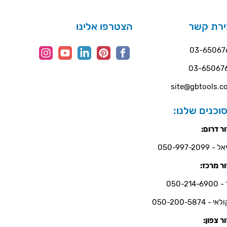
ירת קשר
הצטרפו אלינו
03-65067
03-65067
site@gbtools.co
וכנים שלנו:
ר דרום:
- 050-997-2099
ר מרכז:
050-214-6
י - 050-200-5874
ר צפון: