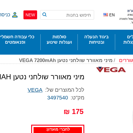
כניסה
NEW
EN
ים
ביגוד הנעלה
סולמות
כלי עבודה חשמליי
גלות
ובטיחות
ועגלות שינוע
ופנאומטים
וררים
/
מיני מאוורר שולחני נטען VEGA 7200mAh
מיני מאוורר שולחני נטען VEGA 7200MAH
לכל המוצרים של:
VEGA
מק"ט:
3497540
175 ₪
לחברי מועדון: