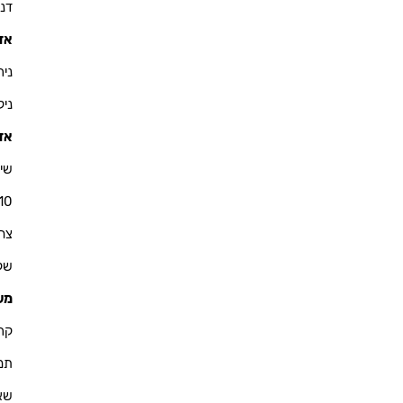
דניאל 
אזו
ניר - 900
ניקולא
אזו
שי 
10
צחי - 76
שקד - 
מש
קרין - 
תמיר -
שאול -