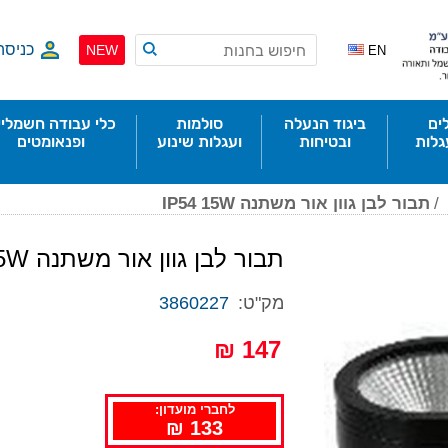
כניסה
NEW
EN
ים
ביגוד הנעלה
סולמות
כלי עבודה חשמליי
גלות
ובטיחות
ועגלות שינוע
ופנאומטים
/
תבור לבן גוון אור משתנה IP54 15W
תבור לבן גוון אור משתנה IP54 15W
מק"ט:
3860227
147 ₪
לחברי מועדון:
133 ₪