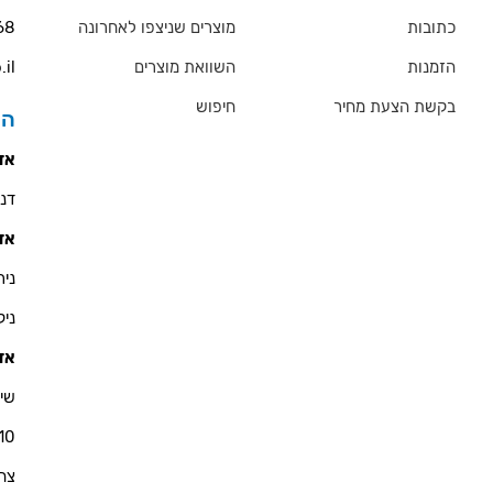
כתובות
מוצרים שניצפו לאחרונה
68
הזמנות
השוואת מוצרים
.il
בקשת הצעת מחיר
חיפוש
הס
אזו
דניאל 
אזו
ניר - 900
ניקולא
אזו
שי 
10
צחי - 76