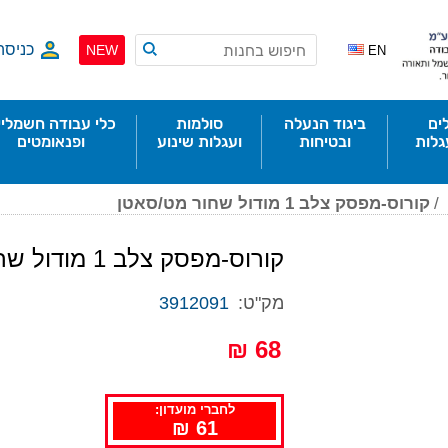
כניסה
NEW
EN
ים
ביגוד הנעלה
סולמות
כלי עבודה חשמליי
גלות
ובטיחות
ועגלות שינוע
ופנאומטים
/
קורוס-מפסק צלב 1 מודול שחור מט/סאטן
קורוס-מפסק צלב 1 מודול שחור מט/סאטן
מק"ט:
3912091
68 ₪
לחברי מועדון:
61 ₪