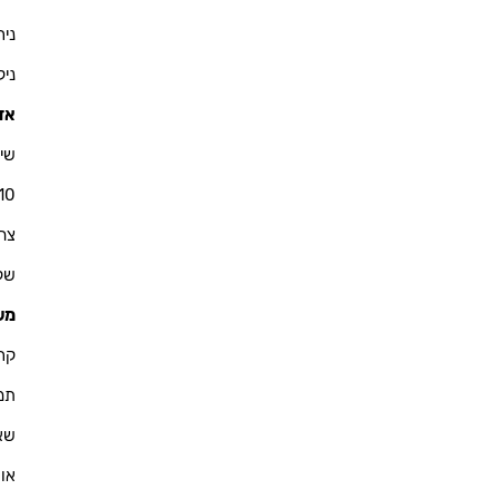
ניר - 900
ניקולא
אזו
שי 
10
צחי - 76
שקד - 
מש
קרין - 
תמיר -
שאול -
אוריא