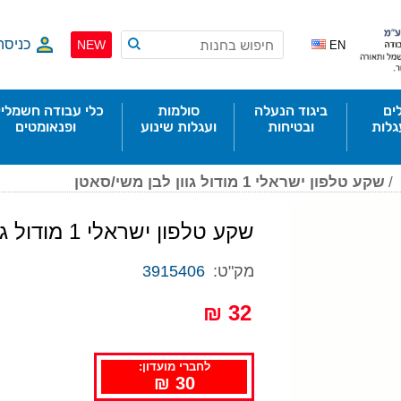
כניסה
NEW
EN
ים
ביגוד הנעלה
סולמות
כלי עבודה חשמליי
גלות
ובטיחות
ועגלות שינוע
ופנאומטים
/
שקע טלפון ישראלי 1 מודול גוון לבן משי/סאטן
שקע טלפון ישראלי 1 מודול גוון לבן משי/סאטן
מק"ט:
3915406
32 ₪
לחברי מועדון:
30 ₪