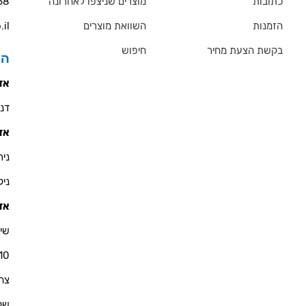
כתובות
מוצרים שניצפו לאחרונה
68
הזמנות
השוואת מוצרים
.il
בקשת הצעת מחיר
חיפוש
הס
אזו
דניאל 
אזו
ניר - 900
ניקולא
אזו
שי 
10
צחי - 76
שקד - 