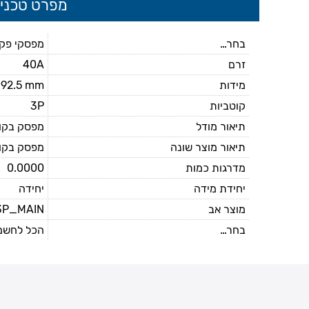
מפרט טכני
בחר...
מפסקי פק
זרם
40A
מידות
x92.5 mm
קוטביות
3P
תיאור מודל
מפסק בקופסא SS
תיאור מוצר שונה
מפסק בקופסא S 40A
מדרגות כמות
0.0000
יחידת מידה
יחידה
מוצר אב
3P_MAIN
בחר...
הכל לחשמל