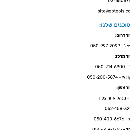
03-65067
site@gbtools.co
וכנים שלנו:
ר דרום:
- 050-997-2099
ר מרכז:
050-214-6
י - 050-200-5874
ר צפון:
- מנהל אזור צפון
052-458-32
050-400-66
050-559-7765