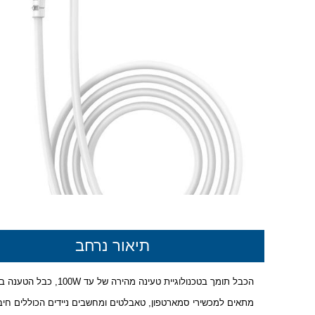
תיאור נרחב
הכבל תומך בטכנולוגיית טעינה מהירה של עד 100W, כבל הטענה באורך 1 מטר לבן USB- C ל- USB- C.
מתאים למכשירי סמארטפון, טאבלטים ומחשבים ניידים הכוללים חיב