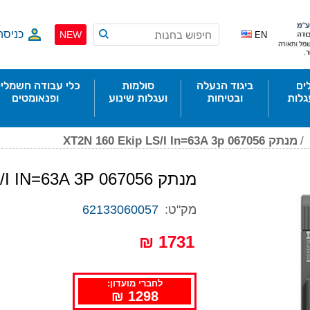
כניסה
NEW
EN
ים
ביגוד הנעלה
סולמות
כלי עבודה חשמליי
גלות
ובטיחות
ועגלות שינוע
ופנאומטים
/
מנתק XT2N 160 Ekip LS/I In=63A 3p 067056
מנתק XT2N 160 EKIP LS/I IN=63A 3P 067056
מק"ט:
62133060057
1731 ₪
לחברי מועדון:
1298 ₪