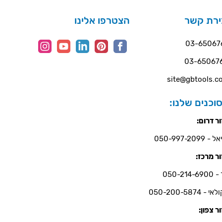
ירת קשר
הצטרפו אלינו
03-65067
03-65067
site@gbtools.co
וכנים שלנו:
ר דרום:
- 050-997-2099
ר מרכז:
050-214-6
י - 050-200-5874
ר צפון: