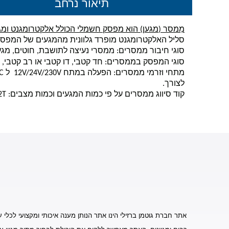
תיאור נרחב
מִמסר
(
מגען)
הוא מפסק חשמלי הכולל אלקטרומגנט ומג
סליל האלקטרומגנט מופרד גלוונית מהמגעים של המפסק 
סוגי חיבור ממסרים: ממסרי נעיצה לתושבת, חוטים, מגעי 
סוגי המפסק בממסרים: חד קטבי, דו קטבי או רב קטבי, 
מתחי וזרמי ממסרים: הפעלה במתח
12V/24V/230V
ל
C
לצורך.
קוד סיווג ממסרים על פי כמות המגעים וכמות מצבים:
2T
אתר חברת גוטמן ברזילי הינו אתר הנותן מענה איכותי ומקצועי לכלי ע