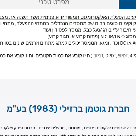
מפרט טכני
עים. הפעלת האלקטרומגנט תמשוך זרוע פנימית אשר תשנה את מצב
וקימים סוגים רבים של ממסרים הנבדלים במתחי ההפעלה, מתחי וזרמ
חיבור ע"י בורג /נעל כבל, ממסר לפס דין ועוד
מסוג
N.O
ו/או
N.C
(פתוח קבוע או סגור קבוע)
A
או
DC
וכד', ומגעי הממסר יכולים למתג מתחים וזרמים שונים בטו
1P1T, DPDT, SPDT, 4P
( ה
P
קובע את כמות הקטבים, וה
T
קובע את כמו
חברת גוטמן ברזילי (1983) בע"מ
בודה איכותיים ללקוחות פרטיים , מוסדות , מפעלים יצרניים , חברות הייטק ואלקטרונ