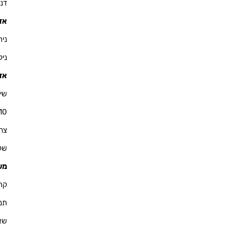
דניאל 
אזו
ניר - 900
ניקולא
אזו
שי 
10
צחי - 76
שקד - 
מש
קרין - 
תמיר -
שאול -