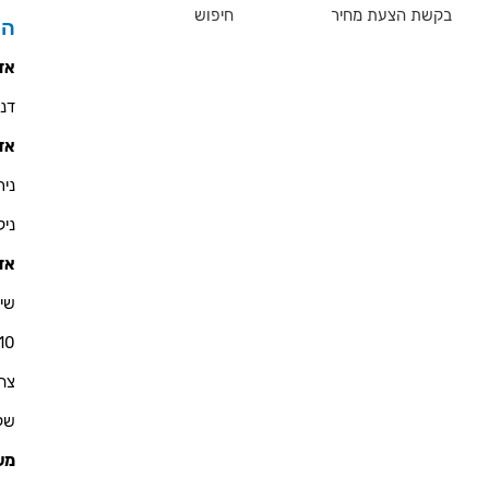
בקשת הצעת מחיר
חיפוש
הס
אזו
דניאל 
אזו
ניר - 900
ניקולא
אזו
שי 
10
צחי - 76
שקד - 
מש