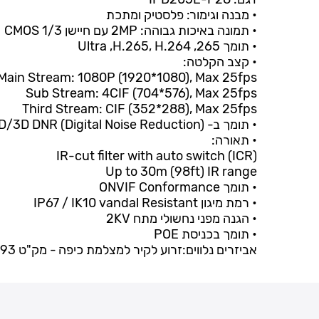
• מבנה וגימור: פלסטיק ומתכת
• תמונה באיכות גבוהה: 2MP עם חיישן CMOS 1/3
• תומך Ultra ,H.265, H.264 ,265
• קצב הקלטה:
Main Stream: 1080P (1920*1080), Max 25fps
Sub Stream: 4CIF (704*576), Max 25fps
Third Stream: CIF (352*288), Max 25fps
• תומך ב- 2D/3D DNR (Digital Noise Reduction)
• תאורה:
IR-cut filter with auto switch (ICR)
Up to 30m (98ft) IR range
• תומך ONVIF Conformance
• רמת מיגון IP67 / IK10 vandal Resistant
• הגנה מפני נחשולי מתח 2KV
• תומך בכניסת POE
אביזרים נלווים:זרוע לקיר למצלמת כיפה - מק"ט 9430093קופסת הגבהה/חיבורים למצלמת כיפה - מק"ט 9430087