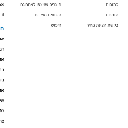
כתובות
מוצרים שניצפו לאחרונה
68
הזמנות
השוואת מוצרים
.il
בקשת הצעת מחיר
חיפוש
הס
אזו
דניאל 
אזו
ניר - 900
ניקולא
אזו
שי 
10
צחי - 76