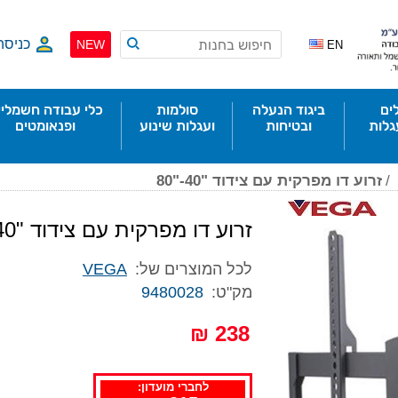
כניסה
NEW
EN
ים
ביגוד הנעלה
סולמות
כלי עבודה חשמליי
גלות
ובטיחות
ועגלות שינוע
ופנאומטים
/
זרוע דו מפרקית עם צידוד "40-"80
זרוע דו מפרקית עם צידוד "40-"80
לכל המוצרים של:
VEGA
מק"ט:
9480028
238 ₪
לחברי מועדון: