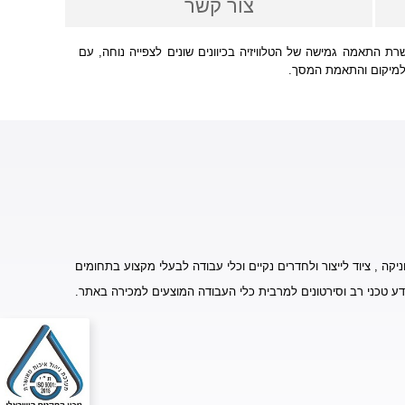
צור קשר
רות לצידוד של עד 120 מעלות. עד לגודל של 40 אינץ בלבד מיועדת למסכים בגודל בין 40 אינץ' ל-80 אינץ'. מאפשרת התאמה גמישה של הטלוויזיה בכיוונים שונים לצפייה נוחה, עם
יקה , ציוד לייצור ולחדרים נקיים וכלי עבודה לבעלי מקצוע בתחומים
דע טכני רב וסירטונים למרבית כלי העבודה המוצעים למכירה באתר.