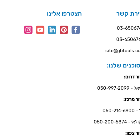
ירת קשר
הצטרפו אלינו
03-65067
03-65067
site@gbtools.co
וכנים שלנו:
ר דרום:
- 050-997-2099
ר מרכז:
050-214-6
י - 050-200-5874
ר צפון: