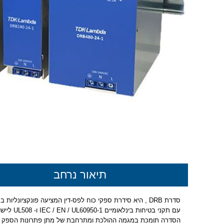
תיאור נרחב
סדרת DRB , היא סידרת ספקי כוח לפס-דין המציעה פונקציונליות בסיסית
עם תקני בטיחות בינלאומיים IEC / EN / UL60950-1 ו- UL508 ליישומי חשמל עד 480 וואט.
הסדרה תומכת במגמה ההולכת ומתרחבת של מתן פתרונות הספק פש