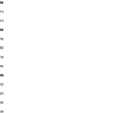
אזו
ניר - 900
ניקולא
אזו
שי 
10
צחי - 76
שקד - 
מש
קרין - 
תמיר -
שאול -
אוריא