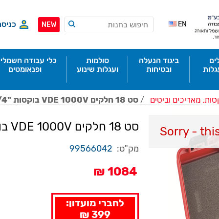
כניסה
EN
NEW
ים
ביגוד הנעלה
סולמות
כלי עבודה חשמליי
גלות
ובטיחות
ועגלות שינוע
ופנאומטים
סות, מאריכים וביטים
/
סט 18 חלקים VDE 1000V בוקסות "D1/4+ידיות+ ביטים אלן
סט 18 חלקים VDE 1000V בוקסות "D1/4+ידיות+ ביטים אלן
Sorry - thi
מק"ט:
99566042
1084 ₪
לחברי מועדון:
399 ₪