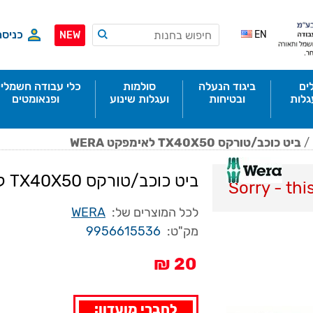
כניסה
EN
NEW
ים
ביגוד הנעלה
סולמות
כלי עבודה חשמליי
גלות
ובטיחות
ועגלות שינוע
ופנאומטים
/
ביט כוכב/טורקס TX40X50 לאימפקט WERA
ביט כוכב/טורקס TX40X50 לאימפקט WERA
Sorry - thi
לכל המוצרים של:
WERA
מק"ט:
9956615536
20 ₪
לחברי מועדון: