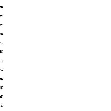
אזו
ניר - 900
ניקולא
אזו
שי 
10
צחי - 76
שקד - 
מש
קרין - 
תמיר -
שאול -