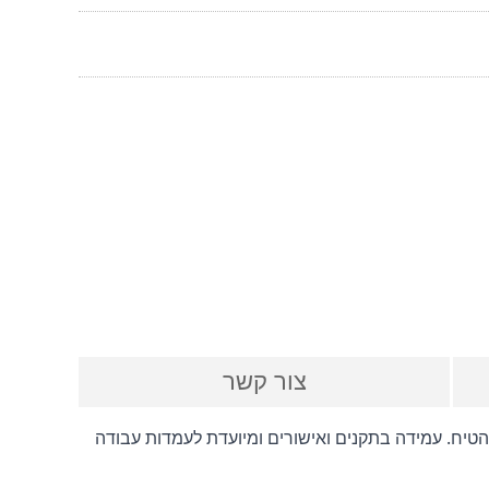
צור קשר
 קופסת חשמל דגם D-17 עם ארבעה מקומות שקע כח בצבע לבן ומתאם. כוללת תו תקן ישראלי ומיועדת להתקנה חיצונית על הטיח. עמידה בתקנים ואישורים ומיועדת לעמדות עבודה 