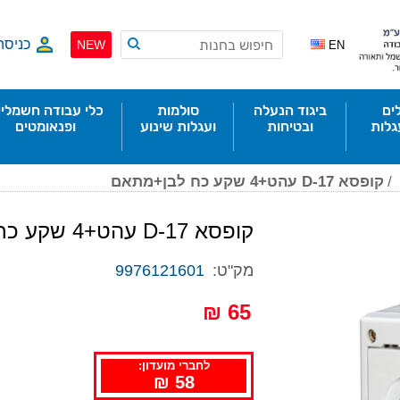
כניסה
NEW
EN
ים
ביגוד הנעלה
סולמות
כלי עבודה חשמליי
גלות
ובטיחות
ועגלות שינוע
ופנאומטים
/
קופסא D-17 עהט+4 שקע כח לבן+מתאם
קופסא D-17 עהט+4 שקע כח לבן+מתאם
מק"ט:
9976121601
65 ₪
לחברי מועדון:
58 ₪