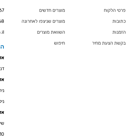
פרטי הלקוח
מוצרים חדשים
67
כתובות
מוצרים שניצפו לאחרונה
68
הזמנות
השוואת מוצרים
.il
בקשת הצעת מחיר
חיפוש
הס
אזו
דניאל 
אזו
ניר - 900
ניקולא
אזו
שי 
10