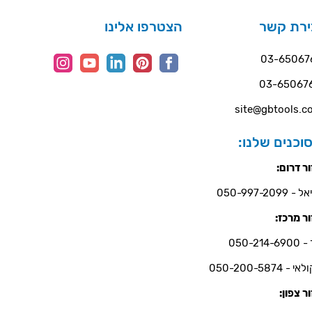
ירת קשר
הצטרפו אלינו
03-65067
03-65067
site@gbtools.co
וכנים שלנו:
ר דרום:
- 050-997-2099
ר מרכז:
050-214-6
י - 050-200-5874
ר צפון: