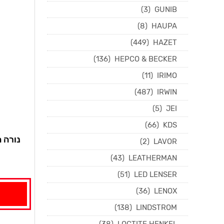
(3)
GUNIB
(8)
HAUPA
(449)
HAZET
(136)
HEPCO & BECKER
(11)
IRIMO
(487)
IRWIN
(5)
JEI
(66)
KDS
נורה הלוגן 2 פי
(2)
LAVOR
(43)
LEATHERMAN
(51)
LED LENSER
(36)
LENOX
(138)
LINDSTROM