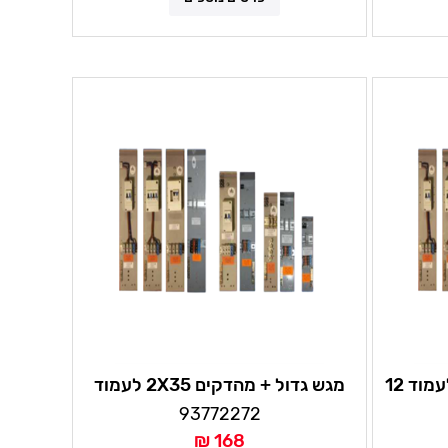
מגש גדול + מהדקים 1X16 לעמוד 12
מגש גדול + מהדקים 2X35 לעמוד
גבוה
93772272
168 ₪