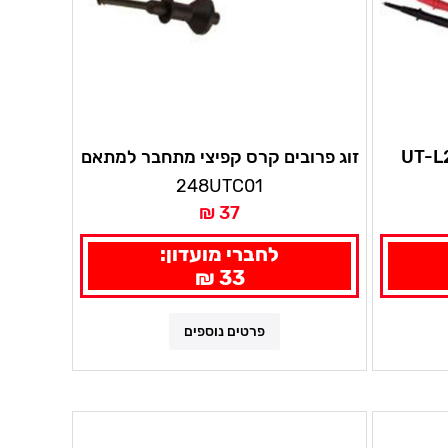
ים גדול סיליקון UT-L27
זוג פרובים קרס קפיצי מתחבר למתאם
UT-C01 L09
248UTC01
37 ₪
לחברי מועדון:
33 ₪
פרטים נוספים