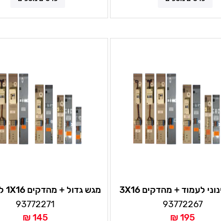
ני לעמוד + מהדקים 3X16
מ
93772271
93772267
145 ₪
195 ₪