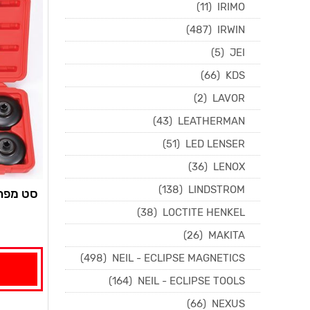
(11)
IRIMO
(487)
IRWIN
(5)
JEI
(66)
KDS
(2)
LAVOR
(43)
LEATHERMAN
(51)
LED LENSER
(36)
LENOX
(138)
LINDSTROM
73 מ"מ 9 
(38)
LOCTITE HENKEL
(26)
MAKITA
(498)
NEIL - ECLIPSE MAGNETICS
(164)
NEIL - ECLIPSE TOOLS
(66)
NEXUS