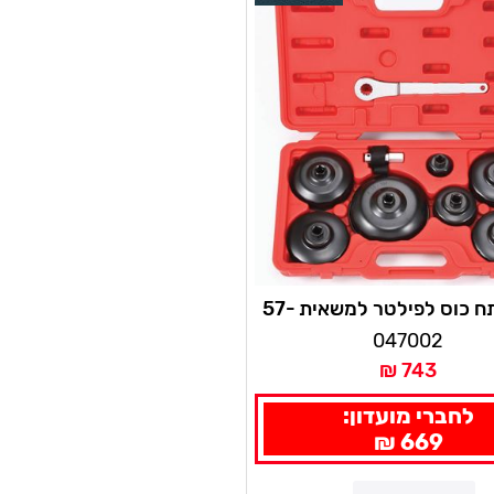
סט מפתח כוס לפילטר למשאית 57-
יחידות סיגנט
047002
743 ₪
לחברי מועדון:
669 ₪