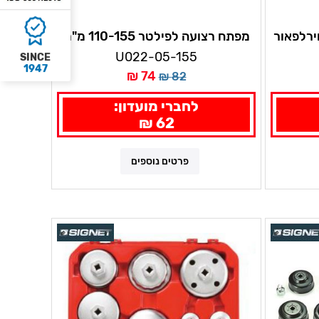
מפתח רצועה לפילטר 110-155 מ"מ
ווירלפאוור
U022-05-155
SINCE
1947
74 ₪
82 ₪
לחברי מועדון:
62 ₪
פרטים נוספים