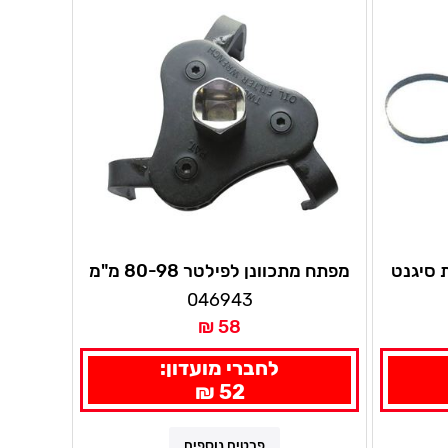
 סיגנט
מפתח מתכוונן לפילטר 80-98 מ"מ
סיגנט
046943
58 ₪
לחברי מועדון:
52 ₪
פרטים נוספים