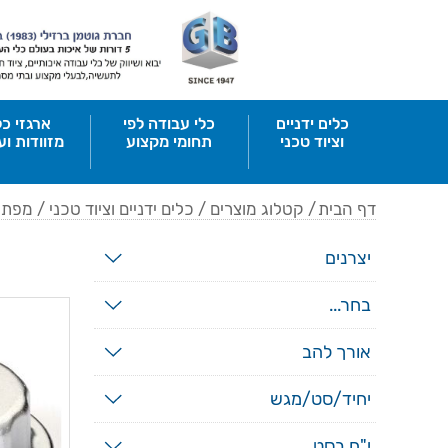
כלים ידניים
כלי עבודה לפי
ארגזי כל
וציוד טכני
תחומי מקצוע
מזוודות וע
דף הבית
/
קטלוג מוצרים
/
כלים ידניים וציוד טכני
/
מפתח
יצרנים
בחר...
אורך להב
יחיד/סט/מגש
י"ח בסט