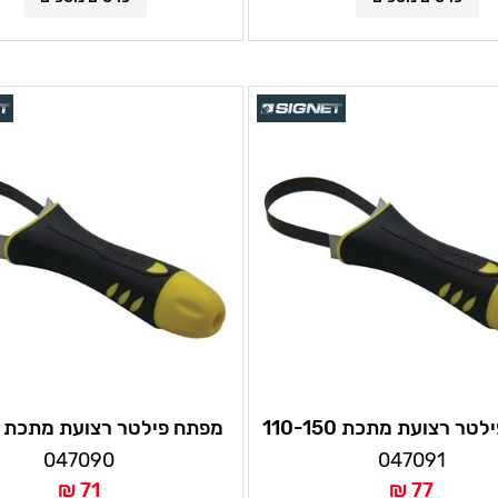
מפתח פילטר רצועת מתכת 110-150
מ"מ סיגנט
סיגנט
047090
047091
71 ₪
77 ₪