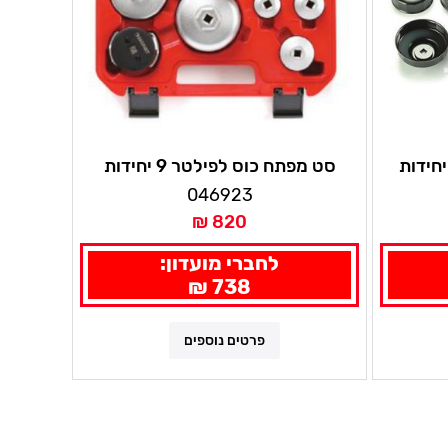
 מפתח כוס לפילטר 15 יחידות
סט מפתח כוס לפילטר 9 יחידות
סיגנט
046923
820 ₪
לחברי מועדון:
738 ₪
פרטים נוספים