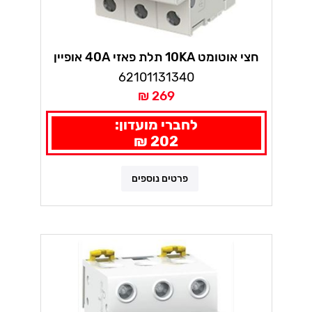
חצי אוטומט 10KA תלת פאזי 40A אופיין
S203M B
62101131340
269 ₪
לחברי מועדון:
202 ₪
פרטים נוספים