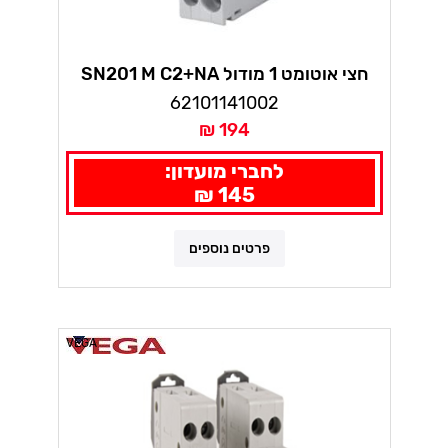
חצי אוטומט 1 מודול SN201 M C2+NA
10KA
62101141002
194 ₪
לחברי מועדון:
145 ₪
פרטים נוספים
VEGA