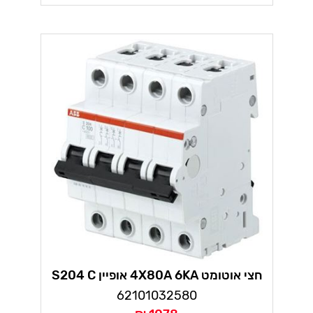
חצי אוטומט 4X80A 6KA אופיין S204 C
62101032580