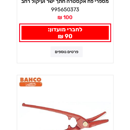
מספרי פח אקסטרה חתך ישר ועיקול רחב
IRWIN
995650373
100 ₪
לחברי מועדון:
90 ₪
פרטים נוספים