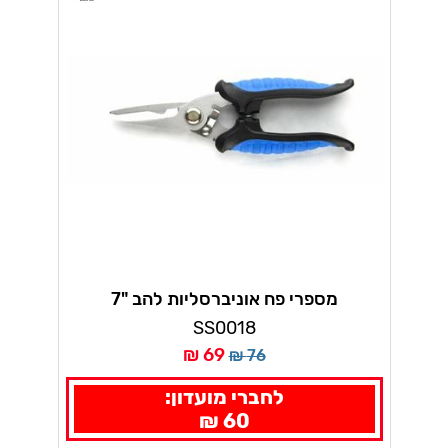
מספרי פח אוניברסליות להב "7
SS0018
69 ₪
76 ₪
לחברי מועדון:
60 ₪