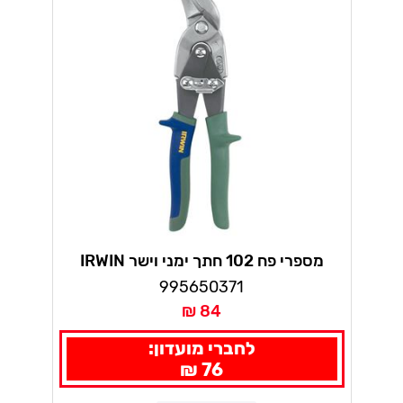
מספרי פח 102 חתך ימני וישר IRWIN
995650371
84 ₪
לחברי מועדון:
76 ₪