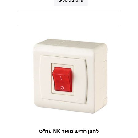
פרטים נוספים
לחצן חדיש מואר NK עה"ט