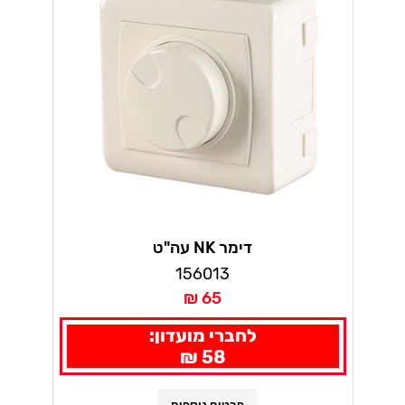
דימר NK עה"ט
156013
65 ₪
לחברי מועדון:
58 ₪