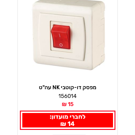
מפסק דו-קוטבי NK עה"ט
156014
15 ₪
לחברי מועדון:
14 ₪