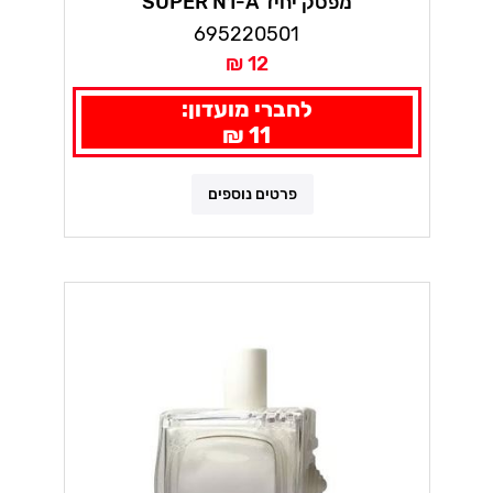
מפסק יחיד SUPER N1-A
695220501
12 ₪
לחברי מועדון:
11 ₪
פרטים נוספים