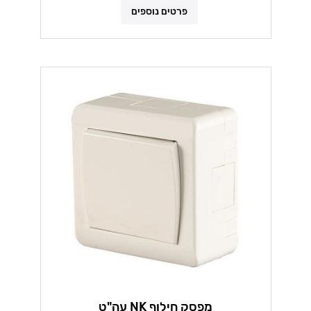
פרטים נוספים
מפסק חילוף NK עה"ט