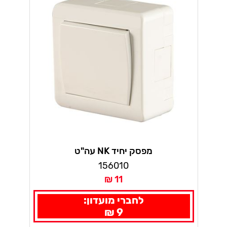
מפסק יחיד NK עה"ט
156010
11 ₪
לחברי מועדון:
9 ₪