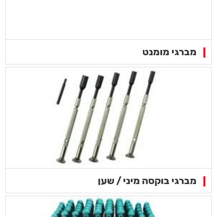
מברגי מומנט
מברגי בוקסה מיני / שען