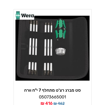
סט מברג רצ'ט מתחלף 7 י"ח וורה
05073665001
416 ₪
462 ₪