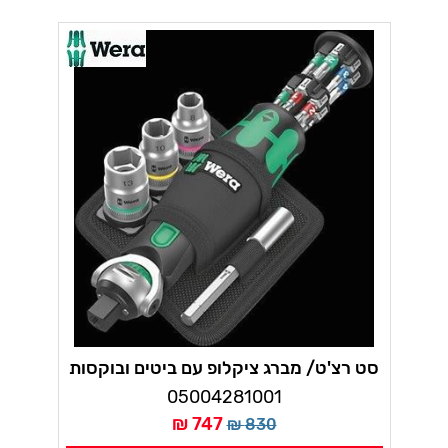
סט רצ'ט/ מברג ציקלופ עם ביטים ובוקסות
18 יחידות וורה
05004281001
747 ₪
830 ₪