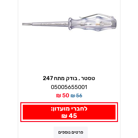
טסטר , בודק מתח 247
במידות:0.5X3.0X70 וורה
05005655001
50 ₪
56 ₪
לחברי מועדון:
45 ₪
פרטים נוספים