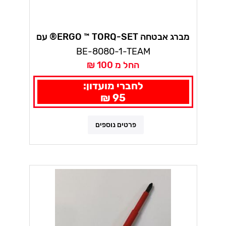
מברג אבטחה ERGO ™ TORQ-SET® עם
ידית תלת קומפוננט בקו
BE-8080-1-TEAM
החל מ 100 ₪
לחברי מועדון:
95 ₪
פרטים נוספים