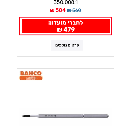
350.008.1
504 ₪
560 ₪
לחברי מועדון:
479 ₪
פרטים נוספים