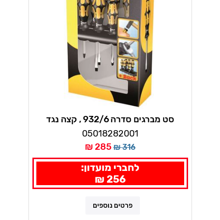
סט מברגים סדרה 932/6 , קצה נגד
החלקה 6 י"ח וורה
05018282001
285 ₪
316 ₪
לחברי מועדון:
256 ₪
פרטים נוספים