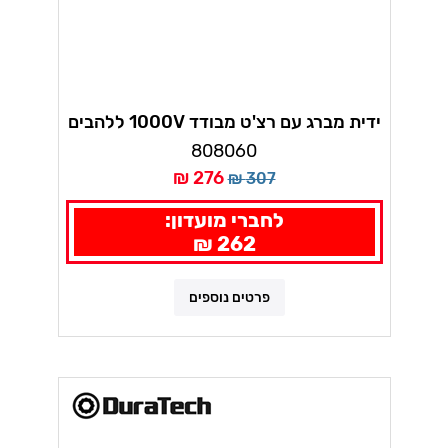
ידית מברג עם רצ'ט מבודד 1000V ללהבים
מתחלפים באקו
808060
276 ₪
307 ₪
לחברי מועדון:
262 ₪
פרטים נוספים