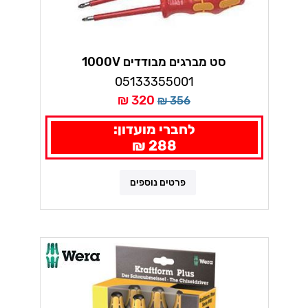
סט מברגים מבודדים 1000V
KRAFTFORM PLUS וורה
05133355001
320 ₪
356 ₪
לחברי מועדון:
288 ₪
פרטים נוספים